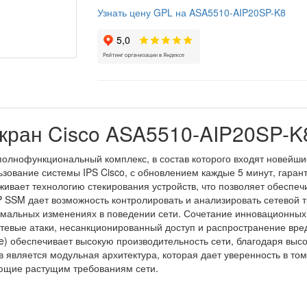
Узнать цену GPL на ASA5510-AIP20SP-K8
кран Cisco ASA5510-AIP20SP-K
полнофункциональный комплекс, в состав которого входят новейш
ование системы IPS Cisco, с обновлением каждые 5 минут, гарант
вает технологию стекирования устройств, что позволяет обеспечи
 SSM дает возможность контролировать и анализировать сетевой 
омальных изменениях в поведении сети. Сочетание инновационны
етевые атаки, несанкционированный доступ и распространение вр
ce) обеспечивает высокую производительность сети, благодаря выс
является модульная архитектура, которая дает уверенность в том
ющие растущим требованиям сети.