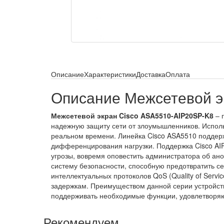
Описание
Характеристики
Доставка
Оплата
Описание Межсетевой э
Межсетевой экран Cisco ASA5510-AIP20SP-K8
– 
надежную защиту сети от злоумышленников. Использ
реальном времени. Линейка Cisco ASA5510 поддержи
дифференцирования нагрузки. Поддержка Cisco AIP
угрозы, вовремя оповестить администратора об ан
систему безопасности, способную предотвратить с
интеллектуальных протоколов QoS (Quality of Servi
задержкам. Преимуществом данной серии устройств 
поддерживать необходимые функции, удовлетворя
Рекомендуем