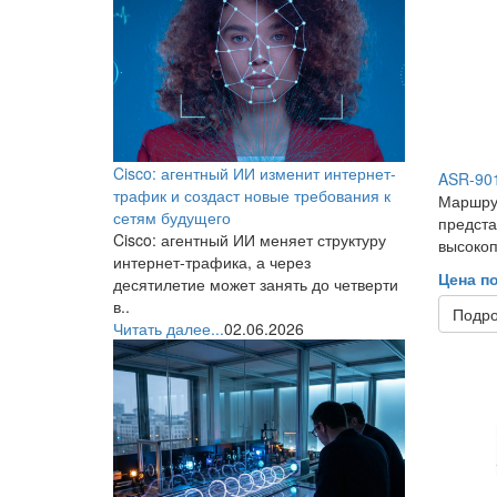
Cisco: агентный ИИ изменит интернет-
ASR-90
трафик и создаст новые требования к
Маршру
сетям будущего
предста
Cisco: агентный ИИ меняет структуру
высокоп
интернет-трафика, а через
Цена п
десятилетие может занять до четверти
в..
Подр
Читать далее...
02.06.2026