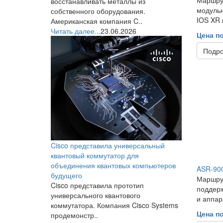
восстанавливать металлы из
модуль
собственного оборудования.
IOS XR 
Американская компания C..
Читать далее...
23.06.2026
Цена п
Подр
Cisco представила универсальный
квантовый коммутатор для
объединения квантовых компьютеров
ASR-90
будущего
Маршру
Cisco представила прототип
поддер
универсального квантового
и аппара
коммутатора. Компания Cisco Systems
Цена п
продемонстр..