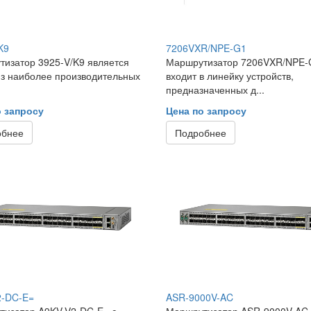
K9
7206VXR/NPE-G1
изатор 3925-V/K9 является
Маршрутизатор 7206VXR/NPE-
з наиболее производительных
входит в линейку устройств,
предназначенных д...
о запросу
Цена по запросу
обнее
Подробнее
2-DC-E=
ASR-9000V-AC
изатор A9KV-V2-DC-E= с
Маршрутизатор ASR-9000V-AC