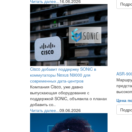
Читать далее...
16.06.2026
Подр
Cisco добавит поддержку SONiC в
ASR-90
коммутаторы Nexus N9000 для
Маршру
современных дата-центров
предста
Компания Cisco, уже давно
высокоп
выпускающая оборудование с
поддержкой SONiC, объявила о планах
Цена п
добавить со..
Подр
Читать далее...
09.06.2026