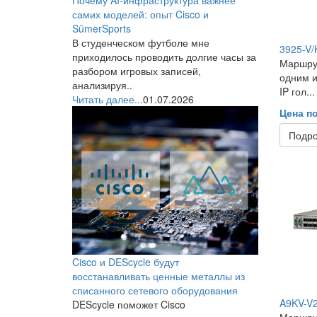
самих моделей: опыт Cisco и
SūmerSports
В студенческом футболе мне
3925-V/
приходилось проводить долгие часы за
Маршрут
разбором игровых записей,
одним и
анализируя..
IP гол...
Читать далее...
01.07.2026
Цена п
Подр
Cisco и DEScycle будут
восстанавливать ценные металлы из
списанного сетевого оборудования
A9KV-V
DEScycle поможет Cisco
Маршрут