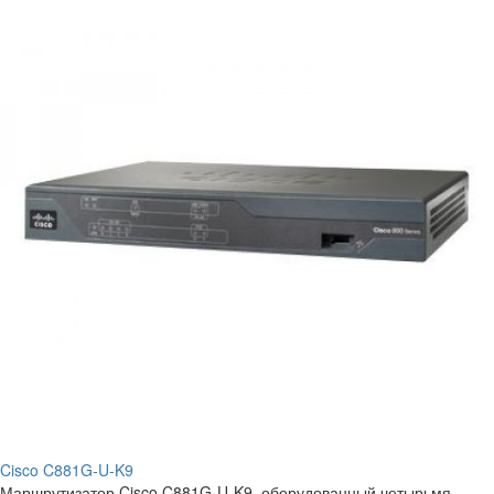
Cisco C881G-U-K9
Маршрутизатор Cisco C881G-U-K9, оборудованный четырьмя