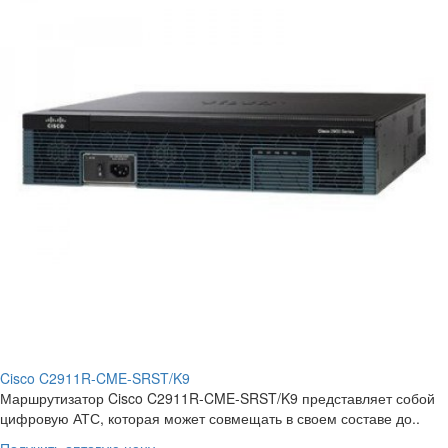
Cisco C2911R-CME-SRST/K9
Маршрутизатор Cisco C2911R-CME-SRST/K9 представляет собой
цифровую АТС, которая может совмещать в своем составе до..