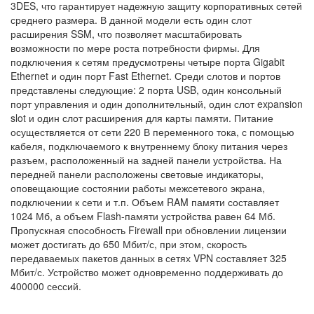
3DES, что гарантирует надежную защиту корпоративных сетей
среднего размера. В данной модели есть один слот
расширения SSM, что позволяет масштабировать
возможности по мере роста потребности фирмы. Для
подключения к сетям предусмотрены четыре порта Gigabit
Ethernet и один порт Fast Ethernet. Среди слотов и портов
представлены следующие: 2 порта USB, один консольный
порт управления и один дополнительный, один слот expansion
slot и один слот расширения для карты памяти. Питание
осуществляется от сети 220 В переменного тока, с помощью
кабеля, подключаемого к внутреннему блоку питания через
разъем, расположенный на задней панели устройства. На
передней панели расположены световые индикаторы,
оповещающие состоянии работы межсетевого экрана,
подключении к сети и т.п. Объем RAM памяти составляет
1024 Мб, а объем Flash-памяти устройства равен 64 Мб.
Пропускная способность Firewall при обновлении лицензии
может достигать до 650 Мбит/с, при этом, скорость
передаваемых пакетов данных в сетях VPN составляет 325
Мбит/с. Устройство может одновременно поддерживать до
400000 сессий.