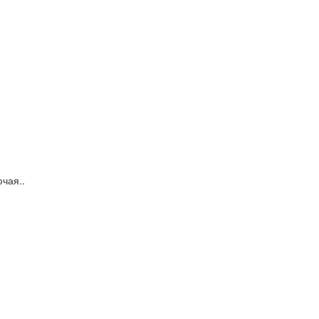
чая..