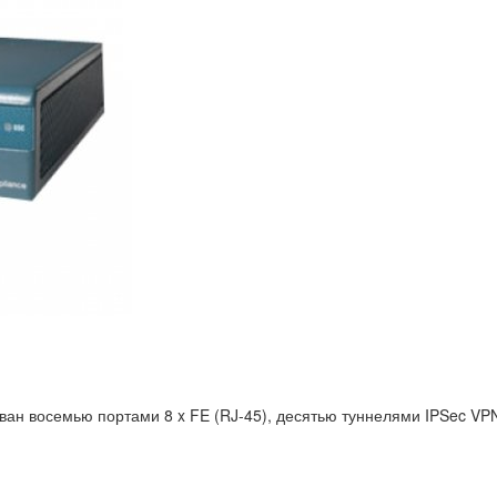
н восемью портами 8 x FE (RJ-45), десятью туннелями IPSec VPN,