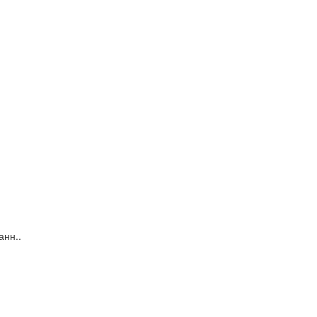
анн..