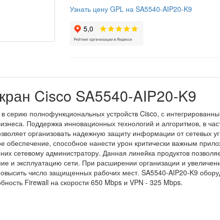
Узнать цену GPL на SA5540-AIP20-K9
кран Cisco SA5540-AIP20-K9
 в серию полнофункциональных устройств Cisco, с интегрированн
изнеса. Поддержка инновационных технологий и алгоритмов, в час
озволяет организовать надежную защиту информации от сетевых уг
е обеспечение, способное нанести урон критически важным прило
 них сетевому администратору. Данная линейка продуктов позвол
ие и эксплуатацию сети. При расширении организации и увеличени
т повысить число защищенных рабочих мест. SA5540-AIP20-K9 обору
ность Firewall на скорости 650 Mbps и VPN - 325 Mbps.