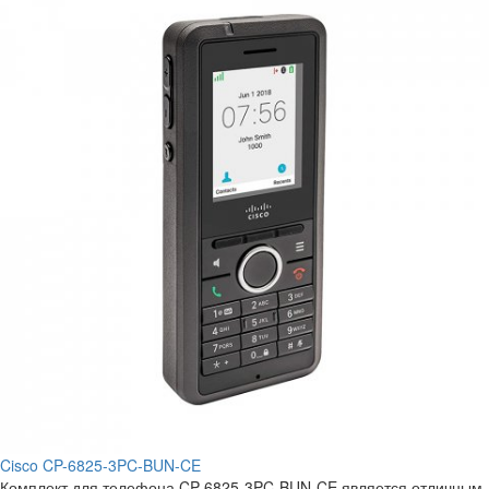
Cisco CP-6825-3PC-BUN-CE
Комплект для телефона CP-6825-3PC-BUN-CE является отличным