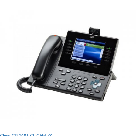
Cisco CP-9951-CL-CAM-K9