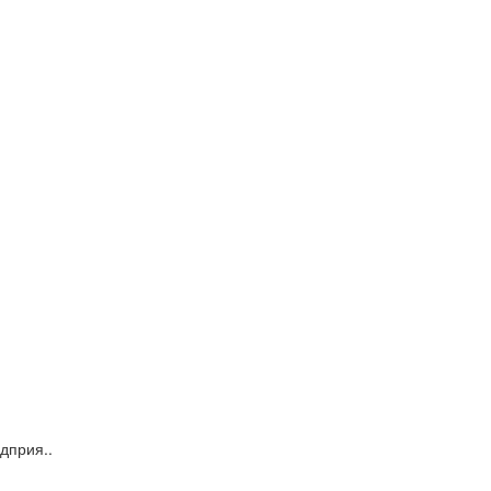
дприя..