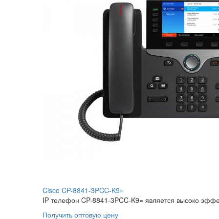
Cisco CP-8841-3PCC-K9=
IP телефон CP-8841-3PCC-K9= является высоко эффе
Получить оптовую цену