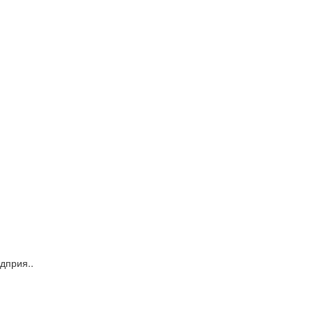
дприя..