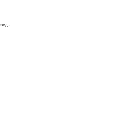
оед..