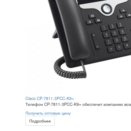
Cisco CP-7811-3PCC-K9=
Телефон CP-7811-3PCC-K9= обеспечит компанию воз
Получить оптовую цену
Подробнее