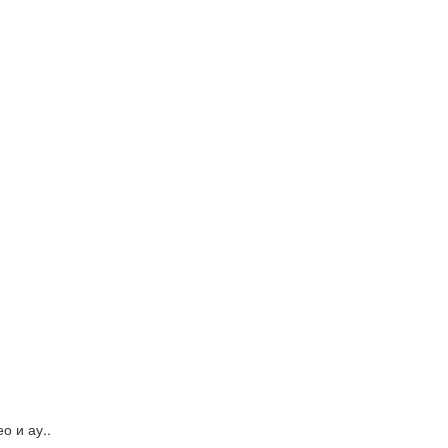
 и ау..