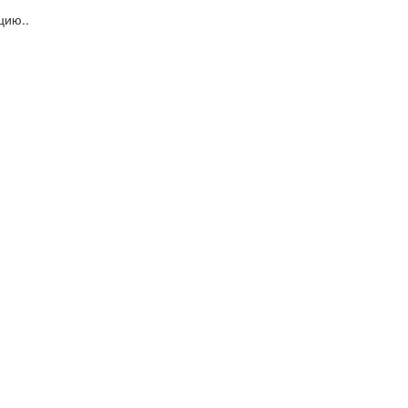
цию..