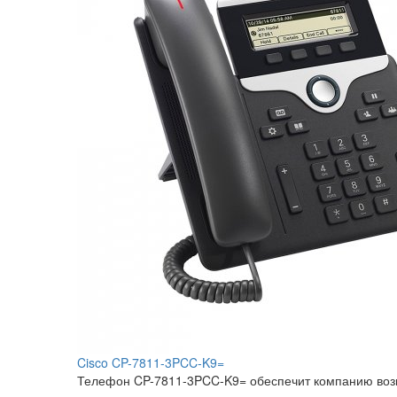
Cisco CP-7811-3PCC-K9=
Телефон CP-7811-3PCC-K9= обеспечит компанию воз