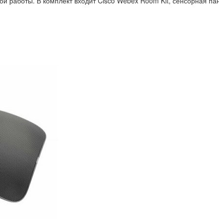
й работы. В комплект входит Cisco Webex Room Kit, сенсорная пан