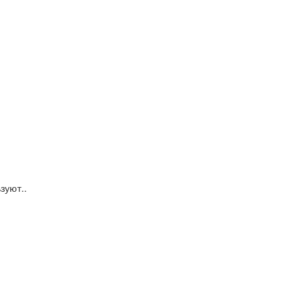
зуют..