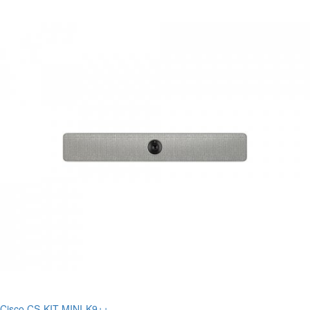
Cisco CS-KIT-MINI-K9++