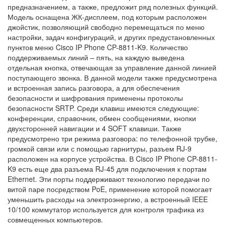
предназначением, а также, предложит ряд полезных функций.
Модель оснащена ЖК-дисплеем, под которым расположен
джойстик, позволяющий свободно перемещаться по меню
настройки, задач конфигураций, и других предустановленных
пунктов меню Cisco IP Phone CP-8811-K9. Количество
поддерживаемых линий – пять, на каждую выведена
отдельная кнопка, отвечающая за управление данной линией
поступающего звонка. В данной модели также предусмотрена
и встроенная запись разговора, а для обеспечения
безопасности и шифрования применены протоколы
безопасности SRTP. Среди клавиш имеются следующие:
конференции, справочник, обмен сообщениями, кнопки
двухсторонней навигации и 4 SOFT клавиши. Также
предусмотрено три режима разговора: по телефонной трубке,
громкой связи или с помощью гарнитуры, разъем RJ-9
расположен на корпусе устройства. В Cisco IP Phone CP-8811-
K9 есть еще два разъема RJ-45 для подключения к портам
Ethernet. Эти порты поддерживают технологию передачи по
витой паре посредством PoE, применение которой помогает
уменьшить расходы на электроэнергию, а встроенный IEEE
10/100 коммутатор используется для контроля трафика из
совмещенных компьютеров.