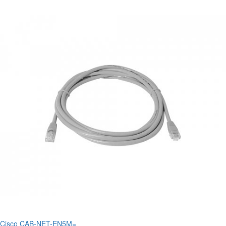
Cisco CAB-NET-EN5M=