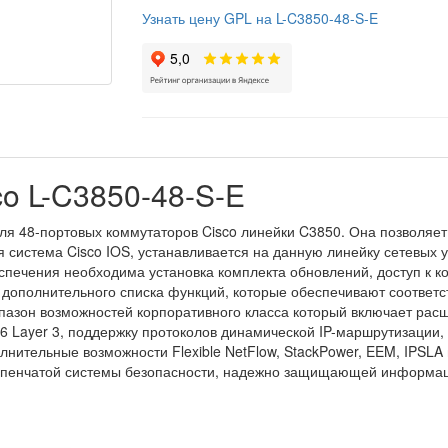
Узнать цену GPL на L-C3850-48-S-E
o L-C3850-48-S-E
я 48-портовых коммутаторов Cisco линейки C3850. Она позволяе
я система Cisco IOS, устанавливается на данную линейку сетевых 
спечения необходима установка комплекта обновлений, доступ к к
 дополнительного списка функций, которые обеспечивают соответс
иапазон возможностей корпоративного класса который включает ра
 Layer 3, поддержку протоколов динамической IP-маршрутизации, 
олнительные возможности Flexible NetFlow, StackPower, EEM, IPSLA 
ступенчатой системы безопасности, надежно защищающей информац