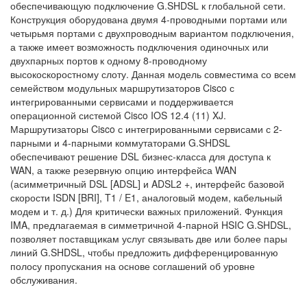
обеспечивающую подключение G.SHDSL к глобальной сети.
Конструкция оборудована двумя 4-проводными портами или
четырьмя портами с двухпроводным вариантом подключения,
а также имеет возможность подключения одиночных или
двухпарных портов к одному 8-проводному
высокоскоростному слоту. Данная модель совместима со всем
семейством модульных маршрутизаторов Cisco с
интегрированными сервисами и поддерживается
операционной системой Cisco IOS 12.4 (11) XJ.
Маршрутизаторы Cisco с интегрированными сервисами с 2-
парными и 4-парными коммутаторами G.SHDSL
обеспечивают решение DSL бизнес-класса для доступа к
WAN, а также резервную опцию интерфейса WAN
(асимметричный DSL [ADSL] и ADSL2 +, интерфейс базовой
скорости ISDN [BRI], T1 / E1, аналоговый модем, кабельный
модем и т. д.) Для критически важных приложений. Функция
IMA, предлагаемая в симметричной 4-парной HSIC G.SHDSL,
позволяет поставщикам услуг связывать две или более пары
линий G.SHDSL, чтобы предложить дифференцированную
полосу пропускания на основе соглашений об уровне
обслуживания.