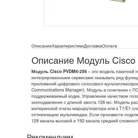
Описание
Характеристики
Доставка
Оплата
Описание Модуль Cisc
Модуль Cisco PVDM4-256
– это модель пакетной п
интегрированными сервисами оказывать ряд функци
приложений цифрового голосового мультиплексиров
Communications Manager). Модуль в сочетании с П
поддерживаемый кодек. Управление качеством голо
эхоподавления с длиной хвоста 128 мс. Модель ра
материнской платы маршрутизатора или к T1/E1 сл
оптимизацию мультимедиа. Если произвести подключ
128 канала высокой и 192 канала средней сложности.
Рекомендуем