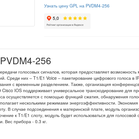
Узнать цену GPL на PVDM4-256
o PVDM4-256
ередачи голосовых сигналов, которая предоставляет возможность 
й. Среди них – T1/E1 Voice – пакетирование цифрового голоса в I
ания с временным разделением. Также, организация конференцсвя
О Cisco IOS поддерживает универсальное транскодирование для пр
са осуществляется с помощью функций сжатия, обнаружения голос
сполагает несколькими режимами энергоэффективности. Экономия с
оту. В случае подсоединения к материнской плате, модуль организ
ение к T1/E1 слоту, модуль будет использоваться для голосовой 
 Вес прибора - 0.3 кг.