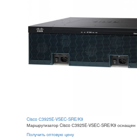
Cisco С3925E-VSEC-SRE/K9
Маршрутизатор Cisco С3925E-VSEC-SRE/K9 оснащен 
Получить оптовую цену