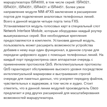
маршрутизатора ISR4000, в том числе серий: ISR4321,
ISR4331, ISR4351, ISR4431 и ISR4451. Более узкое
направление модуля NIM-4FXS заключение в расширении
портов для подключения аналоговых телефонных линий.
Всего в данной модели четыре порта типа FXS.
Устанавливается модуль голосовых карт в специальный слот
Network Interface Module, которым оборудован каждый роутер
вышеуказанных серий. Все необходимые крепления
предоставляются в комплекте. Установив данный модуль,
пользователь может расширить возможности устройства
добавив к нему еще один функционал, в данном случае для
передачи цифрового аудио с помощью телефонных линий. На
каждый порт предусмотрена своя аппаратная очередь с
применением протоколов QoS. Интеллектуальные протоколы
QoS гарантируют обслуживание высокого уровня посредством
интеллектуальной маркировки и выстраивания строгой
очереди для пакетных данных, что ускоряет передачу файлов,
чувствительных к задержкам, в том числе и аудио. Стоит
отметить, что в данной линии модулей производитель Cisco
предлагает и ряд других расширений для масштабирования
возможностей маршрутизатора.