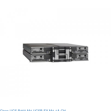
Cisco UCS B460 M4 UCSB-EX-M4-1A-CH