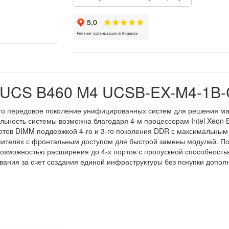
o UCS B460 M4 UCSB-EX-M4-1B
это передовое поколение унифицированных систем для решения ма
ьность системы возможна благодаря 4-м процессорам Intel Xeon E7
ортов DIMM поддержкой 4-го и 3-го поколения DDR с максимальны
опителях с фронтальным доступом для быстрой замены модулей. По
озможностью расширения до 4-х портов с пропускной способностью 
вания за счет создания единой инфраструктуры без покупки допол