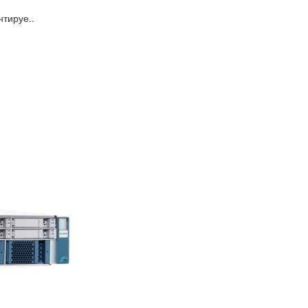
тируе..