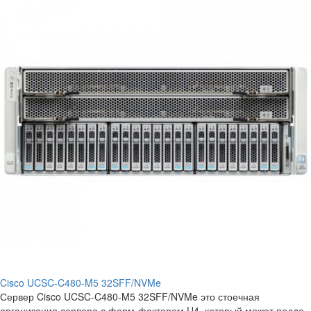
Cisco UCSC-C480-M5 32SFF/NVMe
Сервер Cisco UCSC-C480-M5 32SFF/NVMe это стоечная
организация сервера с форм-фактором U4, который может подде..