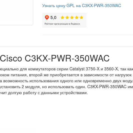
Узнать цену GPL на C3KX-PWR-350WAC
я Cisco C3KX-PWR-350WAC
ециально для коммутаторов серии Catalyst 3750-X и 3560-X, так ка
локом питания, второй же приобретается в зависимости от нагрузок
а возможность использования одного или одновременно двух моду
 установить 2 модуля, но использовать один. C3KX-PWR-350WAC им
ечит долгую работу с данными устройствами.