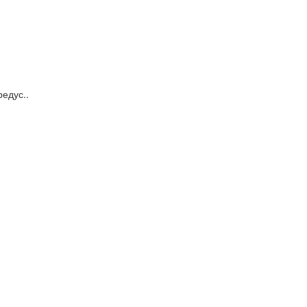
едус..