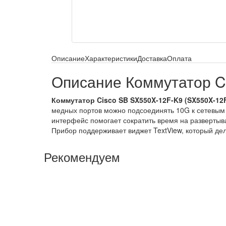
Описание
Характеристики
Доставка
Оплата
Описание Коммутатор C
Коммутатор Cisco SB SX550X-12F-K9 (SX550X-12
медных портов можно подсоединять 10G к сетевым 
интерфейс помогает сократить время на развертыв
Прибор поддерживает виджет TextView, который де
Рекомендуем