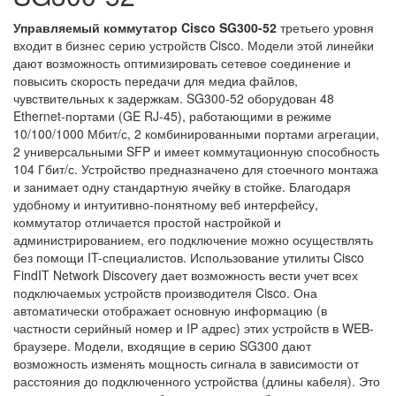
Управляемый коммутатор Cisco SG300-52
третьего уровня
входит в бизнес серию устройств Cisco. Модели этой линейки
дают возможность оптимизировать сетевое соединение и
повысить скорость передачи для медиа файлов,
чувствительных к задержкам. SG300-52 оборудован 48
Ethernet-портами (GE RJ-45), работающими в режиме
10/100/1000 Мбит/с, 2 комбинированными портами агрегации,
2 универсальными SFP и имеет коммутационную способность
104 Гбит/с. Устройство предназначено для стоечного монтажа
и занимает одну стандартную ячейку в стойке. Благодаря
удобному и интуитивно-понятному веб интерфейсу,
коммутатор отличается простой настройкой и
администрированием, его подключение можно осуществлять
без помощи IT-специалистов. Использование утилиты Cisco
FindIT Network Discovery дает возможность вести учет всех
подключаемых устройств производителя Cisco. Она
автоматически отображает основную информацию (в
частности серийный номер и IP адрес) этих устройств в WEB-
браузере. Модели, входящие в серию SG300 дают
возможность изменять мощность сигнала в зависимости от
расстояния до подключенного устройства (длины кабеля). Это