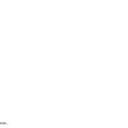
изн..