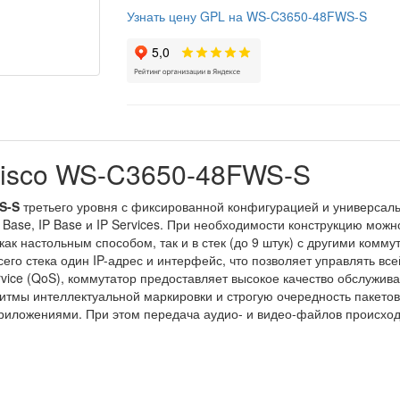
Узнать цену GPL на WS-C3650-48FWS-S
Cisco WS-C3650-48FWS-S
S-S
третьего уровня с фиксированной конфигурацией и универсаль
ase, IP Base и IP Services. При необходимости конструкцию можн
как настольным способом, так и в стек (до 9 штук) с другими ком
его стека один IP-адрес и интерфейс, что позволяет управлять вс
ervice (QoS), коммутатор предоставляет высокое качество обслужи
итмы интеллектуальной маркировки и строгую очередность пакетов
иложениями. При этом передача аудио- и видео-файлов происходи