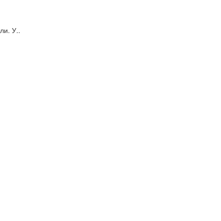
и. У..