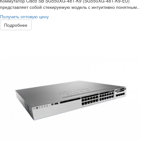
Коммутатор Cisco SB SG550XG-48T-K9 (SG550XG-48T-K9-EU)
представляет собой стекируемую модель с интуитивно понятным..
Получить оптовую цену
Подробнее