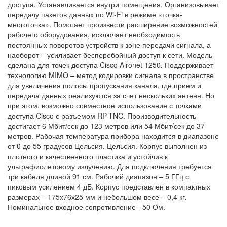
доступа. Устанавливается внутри помещения. Организовывает
передачу пакетов данных по Wi-Fi в режиме «точка-
многоточка». Помогает произвести расширение возможностей
рабочего оборудования, исключает необходимость
постоянных поворотов устройств к зоне передачи сигнала, а
наоборот – усиливает бесперебойный доступ к сети. Модель
сделана для точек доступа Cisco Aironet 1250. Поддерживает
технологию MIMO – метод кодировки сигнала в пространстве
для увеличения полосы пропускания канала, где прием и
передача данных реализуются за счет нескольких антенн. Но
при этом, возможно совместное использование с точками
доступа Cisco с разъемом RP-TNC. Производительность
достигает 6 Мбит/сек до 123 метров или 54 Мбит/сек до 37
метров. Рабочая температура прибора находится в диапазоне
от 0 до 55 градусов Цельсия. Цельсия. Корпус выполнен из
плотного и качественного пластика и устойчив к
ультрафиолетовому излучению. Для подключения требуется
три кабеля длиной 91 см. Рабочий диапазон – 5 ГГц с
пиковым усилением 4 дБ. Корпус представлен в компактных
размерах – 175х76х25 мм и небольшом весе – 0,4 кг.
Номинальное входное сопротивление - 50 Ом.