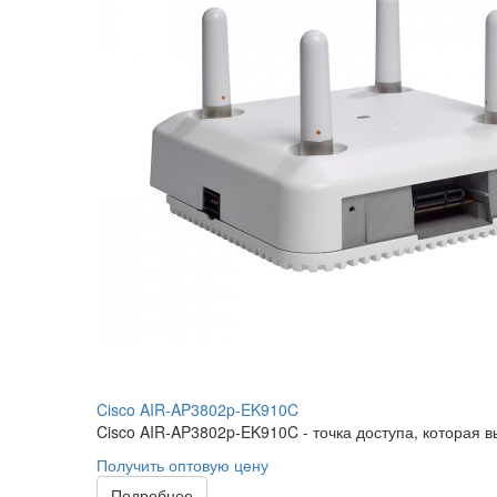
Cisco AIR-AP3802p-EK910C
Cisco AIR-AP3802p-EK910C - точка доступа, которая в
Получить оптовую цену
Подробнее