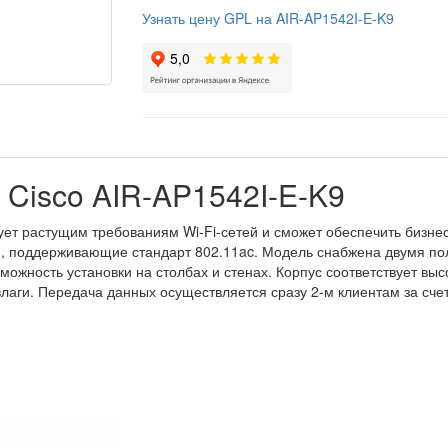
Узнать цену GPL на AIR-AP1542I-E-K9
 Cisco AIR-AP1542I-E-K9
ует растущим требованиям Wi-Fi-сетей и сможет обеспечить бизнес
и, поддерживающие стандарт 802.11ac. Модель снабжена двумя п
ожность установки на столбах и стенах. Корпус соответствует высо
влаги. Передача данных осуществляется сразу 2-м клиентам за сч