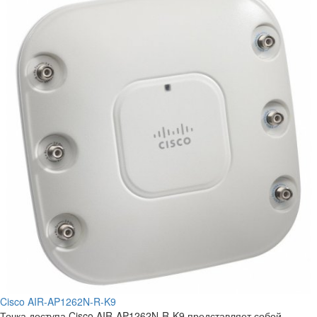
Cisco AIR-AP1262N-R-K9
Точка доступа Cisco AIR-AP1262N-R-K9 представляет собой