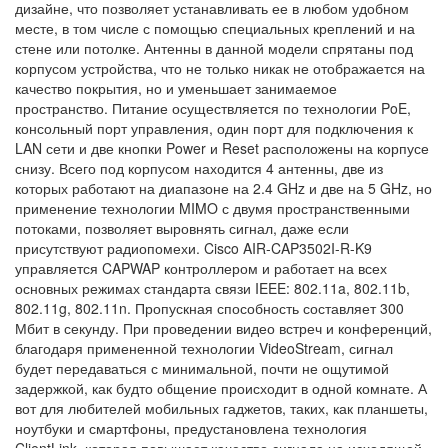
дизайне, что позволяет устанавливать ее в любом удобном
месте, в том числе с помощью специальных креплений и на
стене или потолке. Антенны в данной модели спрятаны под
корпусом устройства, что не только никак не отображается на
качество покрытия, но и уменьшает занимаемое
пространство. Питание осуществляется по технологии PoE,
консольный порт управления, один порт для подключения к
LAN сети и две кнопки Power и Reset расположены на корпусе
снизу. Всего под корпусом находится 4 антенны, две из
которых работают на диапазоне на 2.4 GHz и две на 5 GHz, но
применение технологии MIMO с двумя пространственными
потоками, позволяет выровнять сигнал, даже если
присутствуют радиопомехи. Cisco AIR-CAP3502I-R-K9
управляется CAPWAP контроллером и работает на всех
основных режимах стандарта связи IEEE: 802.11a, 802.11b,
802.11g, 802.11n. Пропускная способность составляет 300
Мбит в секунду. При проведении видео встреч и конференций,
благодаря примененной технологии VideoStream, сигнал
будет передаваться с минимальной, почти не ощутимой
задержкой, как будто общение происходит в одной комнате. А
вот для любителей мобильных гаджетов, таких, как планшеты,
ноутбуки и смартфоны, предустановлена технология