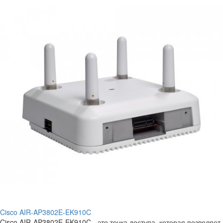
Cisco AIR-AP3802E-EK910C
Cisco AIR-AP3802E-EK910C - это точка доступа, которая позволяет