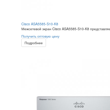
Cisco ASA5585-S10-K8
Межсетевой экран Cisco ASA5585-S10-K8 представляе
Получить оптовую цену
Подробнее