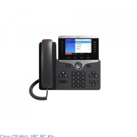
Cisco CP-8841-3PC-RC-K9=