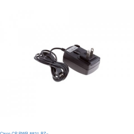
Cisco CP-PWR-8821-BZ=