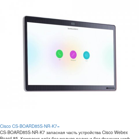
Cisco CS-BOARD85S-NR-K7=
CS-BOARD85S-NR-K7 запасная часть устройства Cisco Webex
Board 85. Комплект идёт без модуля радио и без функции шиф..