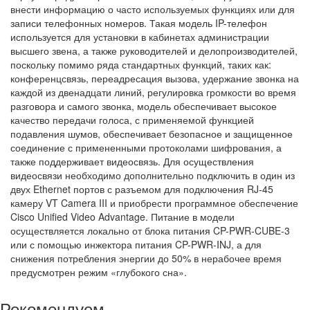
внести информацию о часто используемых функциях или для
записи телефонных номеров. Такая модель IP-телефон
используется для установки в кабинетах администрации
высшего звена, а также руководителей и делопроизводителей,
поскольку помимо ряда стандартных функций, таких как:
конференцсвязь, переадресация вызова, удержание звонка на
каждой из двенадцати линий, регулировка громкости во время
разговора и самого звонка, модель обеспечивает высокое
качество передачи голоса, с применяемой функцией
подавления шумов, обеспечивает безопасное и защищенное
соединение с примененными протоколами шифрования, а
также поддерживает видеосвязь. Для осуществления
видеосвязи необходимо дополнительно подключить в один из
двух Ethernet портов с разъемом для подключения RJ-45
камеру VT Camera III и приобрести программное обеспечение
Cisco Unified Video Advantage. Питание в модели
осуществляется локально от блока питания CP-PWR-CUBE-3
или с помощью инжектора питания CP-PWR-INJ, а для
снижения потребления энергии до 50% в нерабочее время
предусмотрен режим «глубокого сна».
Рекомендуем