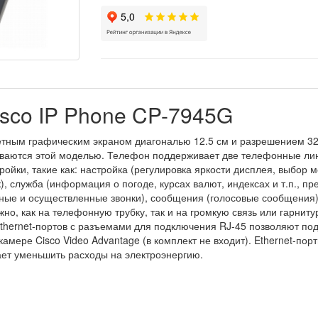
sco IP Phone CP-7945G
тным графическим экраном диагональю 12.5 см и разрешением 320
аются этой моделью. Телефон поддерживает две телефонные лин
ойки, такие как: настройка (регулировка яркости дисплея, выбор 
), служба (информация о погоде, курсах валют, индексах и т.п., п
ные и осуществленные звонки), сообщения (голосовые сообщения
жно, как на телефонную трубку, так и на громкую связь или гарнит
Ethernet-портов с разъемами для подключения RJ-45 позволяют под
камере Cisco Video Advantage (в комплект не входит). Ethernet-по
ет уменьшить расходы на электроэнергию.