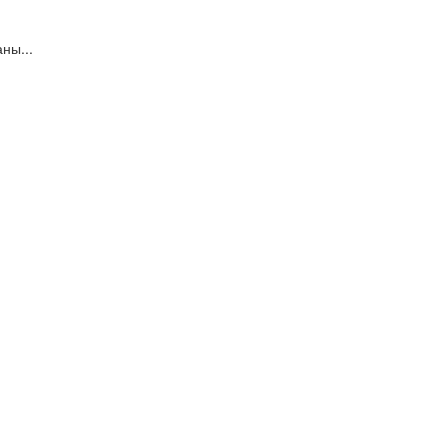
ны...