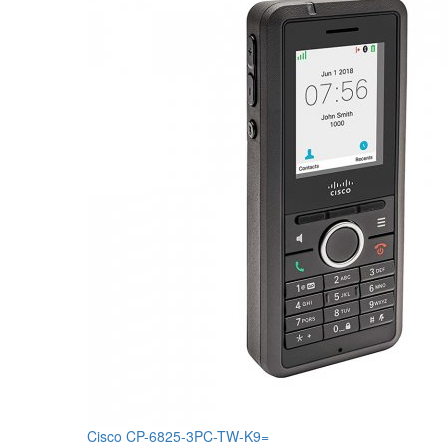
Cisco CP-6825-3PC-TW-K9=