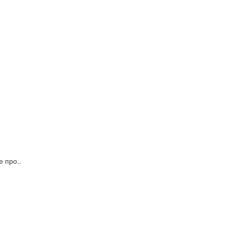
 про..