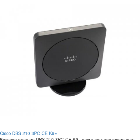
Cisco DBS-210-3PC-CE-K9=
Базовая станция DBS-210-3PC-CE-K9= повышает продуктивность