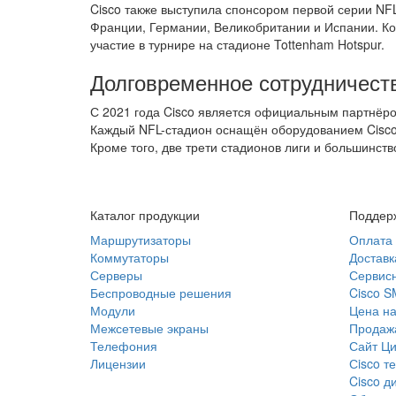
Cisco также выступила спонсором первой серии NFL
Франции, Германии, Великобритании и Испании. Ком
участие в турнире на стадионе Tottenham Hotspur.
Долговременное сотрудничест
С 2021 года Cisco является официальным партнёро
Каждый NFL-стадион оснащён оборудованием Cisco 
Кроме того, две трети стадионов лиги и большинство
Каталог продукции
Поддерж
Маршрутизаторы
Оплата
Коммутаторы
Доставк
Серверы
Сервисн
Беспроводные решения
Cisco 
Модули
Цена на
Межсетевые экраны
Продажа
Телефония
Сайт Ци
Лицензии
Сisco т
Cisco д