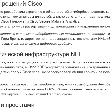
 решений Cisco
о разработали стратегию в области сетей и кибербезопасности, ко
включая коммутаторы для сетей, а также сочетание аппаратных п
 Cisco Firepower и Cisco Secure Malware Analytics.
сех этапах — от развертывания до мониторинга и устранения непо
ставляя сетевые и кибербезопасные технологии, на которые м
л Гэри Брэнтли, директор по информационным технологиям NFL. «
жность в самых сложных цифровых средах
».
гической инфраструктуре NFL
 надёжной и защищённой инфраструктуре. Защищённый межсетевой 
ментацию сети, а Cisco XDR ускоряет расследование и устранение
ода технологии Cisco успешно заблокировали 39 000 событий безоп
ность для лиги, и мы гордимся тем, что нас выбирают для об
 глобальным спонсорствам Cisco. «
В таких динамичных условиях 
ля крупнейших лиг, команд и стадионов
».
ми проектами