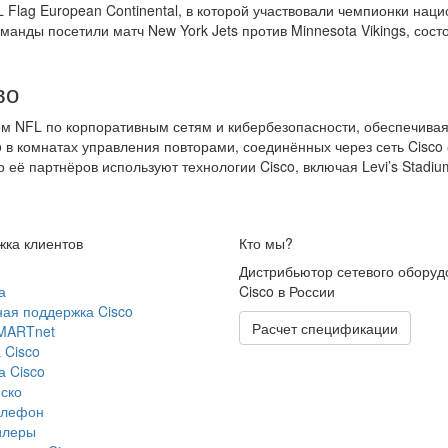
 Flag European Continental, в которой участвовали чемпионки наци
анды посетили матч New York Jets против Minnesota Vikings, сос
во
м NFL по корпоративным сетям и кибербезопасности, обеспечивая 
в комнатах управления повторами, соединённых через сеть Cisco
 её партнёров используют технологии Cisco, включая Levi’s Stadiu
ка клиентов
Кто мы?
Дистрибьютор сетевого оборуд
а
Cisco в России
ая поддержка Cisco
Расчет спецификации
SMARTnet
 Cisco
 Cisco
ско
елефон
илеры