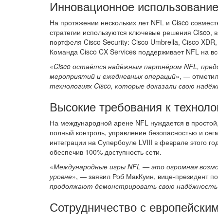
Инновационное использование
На протяжении нескольких лет NFL и Cisco совместн
стратегии используются ключевые решения Cisco, 
портфеля Cisco Security: Cisco Umbrella, Cisco XDR,
Команда Cisco CX Services поддерживает NFL на в
«
Cisco остаётся надёжным партнёром NFL, предо
мероприятий и ежедневных операций
», — отмети
технологиях Cisco, которые доказали свою надё
Высокие требования к техноло
На международной арене NFL нуждается в простой,
полный контроль, управление безопасностью и сег
интеграции на Супербоуле LVIII в феврале этого г
обеспечив 100% доступность сети.
«
Международные игры NFL — это огромная возмож
уровне
», — заявил Роб МакКуин, вице-президент по
продолжают демонстрировать свою надёжность д
Сотрудничество с европейски