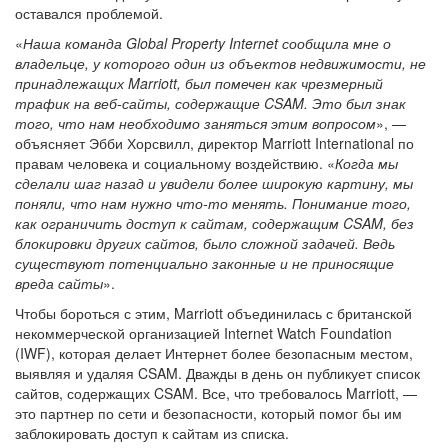
оставался проблемой.
«
Наша команда Global Property Internet сообщила мне о
владельце, у которого один из объектов недвижимости, не
принадлежащих Marriott, был помечен как чрезмерный
трафик на веб-сайты, содержащие CSAM. Это был знак
того, что нам необходимо заняться этим вопросом
», —
объясняет Эбби Хорсвилл, директор Marriott International по
правам человека и социальному воздействию. «
Когда мы
сделали шаг назад и увидели более широкую картину, мы
поняли, что нам нужно что-то менять. Понимание того,
как ограничить доступ к сайтам, содержащим CSAM, без
блокировки других сайтов, было сложной задачей. Ведь
существуют потенциально законные и не приносящие
вреда сайты
».
Чтобы бороться с этим, Marriott объединилась с британской
некоммерческой организацией Internet Watch Foundation
(IWF), которая делает Интернет более безопасным местом,
выявляя и удаляя CSAM. Дважды в день он публикует список
сайтов, содержащих CSAM. Все, что требовалось Marriott, —
это партнер по сети и безопасности, который помог бы им
заблокировать доступ к сайтам из списка.