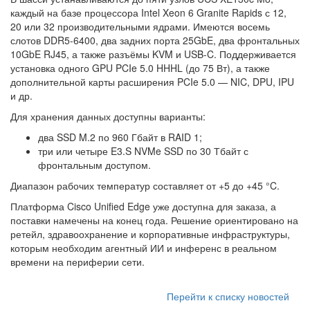
каждый на базе процессора Intel Xeon 6 Granite Rapids с 12,
20 или 32 производительными ядрами. Имеются восемь
слотов DDR5-6400, два задних порта 25GbE, два фронтальных
10GbE RJ45, а также разъёмы KVM и USB-C. Поддерживается
установка одного GPU PCIe 5.0 HHHL (до 75 Вт), а также
дополнительной карты расширения PCIe 5.0 — NIC, DPU, IPU
и др.
Для хранения данных доступны варианты:
два SSD M.2 по 960 Гбайт в RAID 1;
три или четыре E3.S NVMe SSD по 30 Тбайт с
фронтальным доступом.
Диапазон рабочих температур составляет от +5 до +45 °C.
Платформа Cisco Unified Edge уже доступна для заказа, а
поставки намечены на конец года. Решение ориентировано на
ретейл, здравоохранение и корпоративные инфраструктуры,
которым необходим агентный ИИ и инференс в реальном
времени на периферии сети.
Перейти к списку новостей