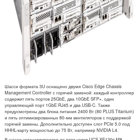
Шасси формата 3U оснащено двумя Cisco Edge Chassis
Management Controller с горячей заменой: каждый контроллер
содержит пять портов 25GbE, два 10GbE SFP+, один
управляющий порт 1GbE RJ45 и два USB-C. Также
предусмотрены два блока питания 2400 Вт (80 PLUS Titanium)
и пять оптимизированных 80-мм вентиляторов с поддержкой
горячей замены. Дополнительно доступен слот PCIe 5.0 под
HHHL-карту мощностью до 75 Вт, например NVIDIA L4.
В шасси устанавливаются до пяти узлов UCS XE130c M8,