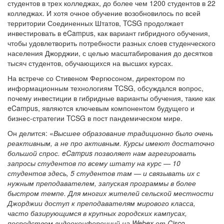
студентов в трех колледжах, до более чем 1200 студентов в 22
колледжах. И хотя очное обучение возобновилось по всей
территории Соединенных Штатов, TCSG продолжает
инвестировать в eCampus, как вариант гибридного обучения,
чтобы удовлетворить потребности разных слоев студенческого
населения Джорджии, с целью масштабирования до десятков
тысяч студентов, обучающихся на высших курсах.
На встрече со Стивеном Фергюсоном, директором по
информационным технологиям TCSG, обсуждался вопрос,
почему инвестиции в гибридные варианты обучения, такие как
eCampus, являются ключевым компонентом будущего и
бизнес-стратегии TCSG в пост пандемическом мире.
Он делится: «
Высшее образование традиционно было очень
реактивным, а не про активным. Курсы имеют достаточно
большой спрос. eCampus позволяет нам агрегировать
запросы студентов по всему штату на курс — 10
студентов здесь, 5 студентов там — и связывать их с
нужным преподавателем, запуская программы в более
быстром темпе. Для многих жителей сельской местности
Джорджии доступ к преподавателям мирового класса,
часто базирующимся в крупных городских кампусах,
посредством видеоконференций на Webex от Cisco,