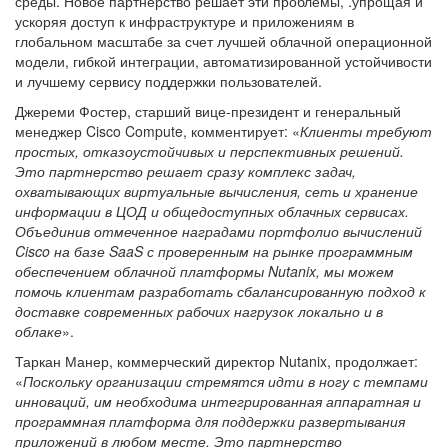
среды. Новое партнерство решает эти проблемы, .упрощая и
ускоряя доступ к инфраструктуре и приложениям в
глобальном масштабе за счет лучшей облачной операционной
модели, гибкой интеграции, автоматизированной устойчивости
и лучшему сервису поддержки пользователей.
Джереми Фостер, старший вице-президент и генеральный
менеджер Cisco Compute, комментирует: «
Клиенты требуют
простых, отказоустойчивых и перспективных решений.
Это партнерство решает сразу комплекс задач,
охватывающих виртуальные вычисления, сеть и хранение
информации в ЦОД и общедоступных облачных сервисах.
Объединив отмеченное наградами портфолио вычислений
Cisco на базе SaaS с проверенным на рынке программным
обеспечением облачной платформы Nutanix, мы можем
помочь клиентам разработать сбалансированную подход к
доставке современных рабочих нагрузок локально и в
облаке
».
Таркан Манер, коммерческий директор Nutanix, продолжает:
«
Поскольку организации стремятся идти в ногу с темпами
инноваций, им необходима интегрированная аппаратная и
программная платформа для поддержки развертывания
приложений в любом месте. Это партнерство